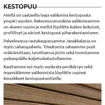
KESTOPUU
Meillä on saatavilla laaja valikoima kestopuuta
ympäri vuoden. Rakennussesonkina valikoimamme
on alueen suurin ja meiltä löydätte kaiken kokoiset,
profiiliset ja väriset kestopuut piharakentamiseen.
Palvelevassa rautakaupassamme Janakkalassa on
myös sahauspalvelu. Tilauksesta sahaamme puut
määrämittaan, tarvittaessa jiiriin sekä toimitamme
paikanpäälle kuljetuskalustollamme.
Kauttamme voi myös vuokrata peräkärryn sekä
myymälämme valikoimista löydätte sopivat
kiinnikkeet kestopuutuotteille.